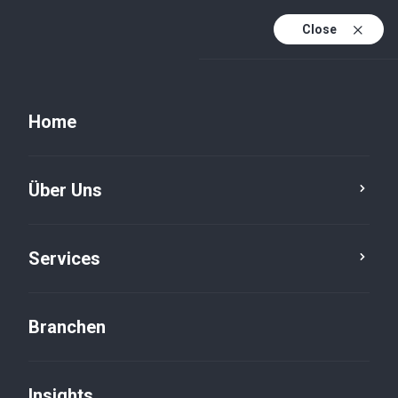
Close
DE
PL
Home
EN
Insights
DE (active)
Über Uns
Kategorie
Zurücksetzen
Services
Branchen
Insights