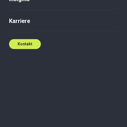
Karriere
Kontakt
Wirtschaftsprüfung
Baker Tilly TPA unter den
besten
Wirtschaftsprüfungsgesellschaft
in Polen
Baker Tilly TPA konnte erneut seine starke Position
auf dem polnischen Wirtschaftsprüfungsmarkt