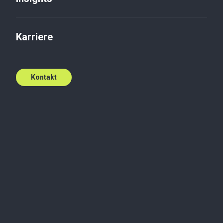
Karriere
Kontakt
Brauchen Sie
Unterstützung?
Angebot anfordern
Durch einen multidisziplinären Ansatz
gewährleisten wir umfassende rechtliche