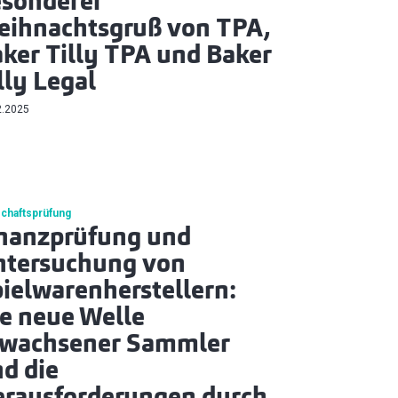
sonderer
ihnachtsgruß von TPA,
ker Tilly TPA und Baker
lly Legal
2.2025
schaftsprüfung
nanzprüfung und
ntersuchung von
ielwarenherstellern:
e neue Welle
rwachsener Sammler
d die