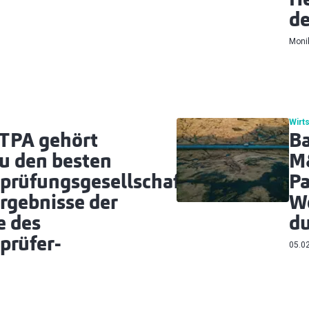
He
d
Moni
Wirt
 TPA gehört
Ba
u den besten
M
sprüfungsgesellschaften
Pa
Ergebnisse der
We
e des
d
prüfer-
05.0