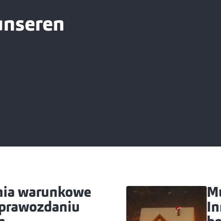
unseren
nia warunkowe
Mu
sprawozdaniu
In