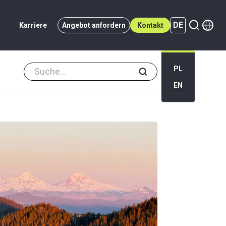
DE
Karriere
Angebot anfordern
Kontakt
PL
EN
DE (active)