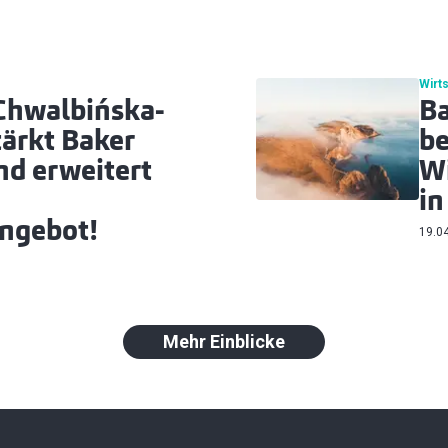
Wirt
Chwalbińska-
Ba
ärkt Baker
be
nd erweitert
Wi
in
ngebot!
19.0
Mehr Einblicke