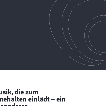
sik, die zum
nehalten einlädt – ein