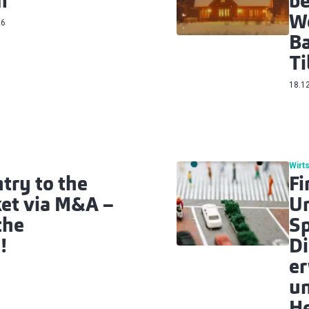
m
be
We
26
Ba
Ti
18.1
Wirt
try to the
Fi
ket via M&A –
U
the
Sp
!
Di
e
un