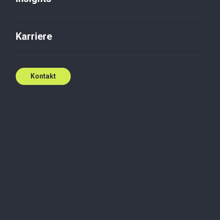
Karriere
Kontakt
Befasst sich mit zivil-, wirtschafts- und
handelsrechtlichen Fragen, insbesondere mit
Gerichts- und Verwaltungsgerichtsverfahren. Er