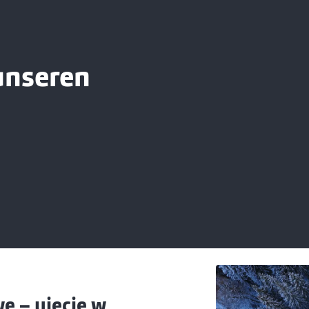
unseren
 – ujęcie w