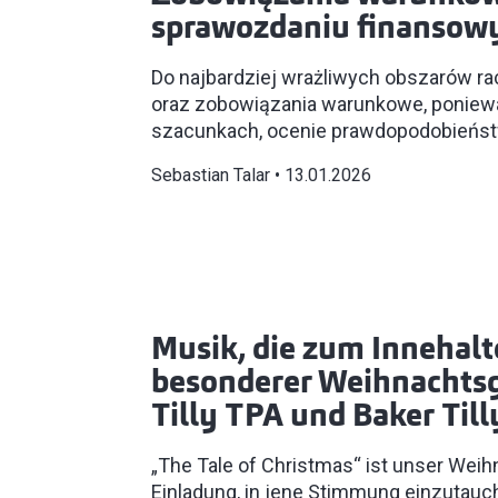
sprawozdaniu finanso
Do najbardziej wrażliwych obszarów r
oraz zobowiązania warunkowe, ponieważ
szacunkach, ocenie prawdopodobieństw
Sebastian Talar
13.01.2026
Musik, die zum Innehalte
besonderer Weihnachtsg
Tilly TPA und Baker Till
„The Tale of Christmas“ ist unser Wei
Einladung, in jene Stimmung einzutauc