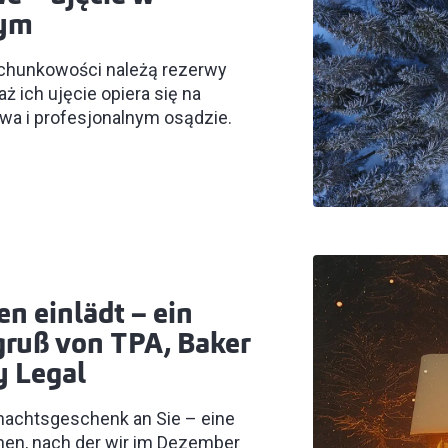
wym
achunkowości należą rezerwy
 ich ujęcie opiera się na
a i profesjonalnym osądzie.
n einlädt – ein
ruß von TPA, Baker
y Legal
hnachtsgeschenk an Sie – eine
hen, nach der wir im Dezember