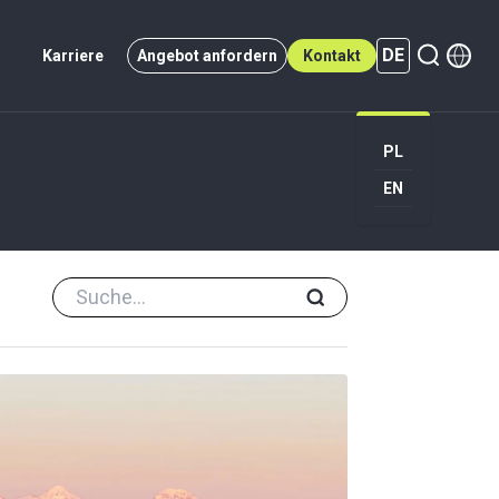
DE
Karriere
Angebot anfordern
Kontakt
PL
EN
DE (active)