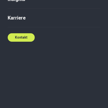
Kontakt
Karriere
Kontakt
Anita Bis ist Partner in der Warschauer Abteilung für