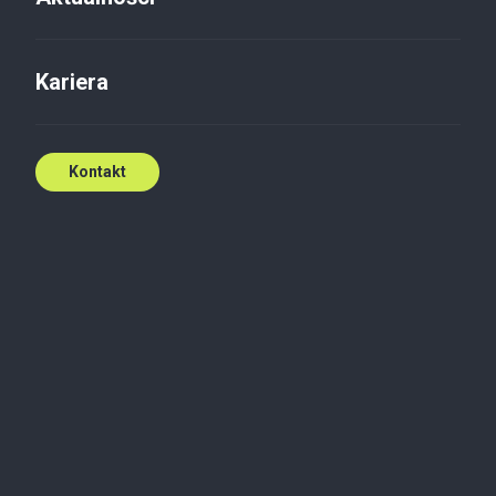
Kariera
Kontakt
Prawo
ESG
Wydarzenia
Pierwsze dni po wejściu w życie
PPWR: co już wiemy, a co
jeszcze przed nami? | Briefing
prawny