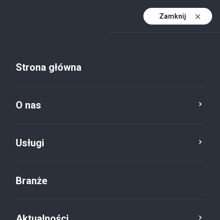
Zamknij
PL
PL (active)
EN
Strona główna
DE
Aktualności
O nas
Usługa
Kategoria
Reset
Usługi
Branże
ESG
×
Aktualności