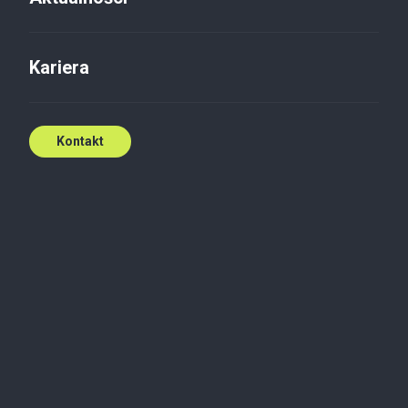
Kariera
Kontakt
Potrzebujesz
wsparcia?
Zapytanie ofertowe
Po co?
Własność intelektualna to kluczowy zasób