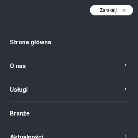
Zamknij
PL
PL (active)
EN
Strona główna
DE
O nas
Usługi
Usługi prawne
Własność intelektualna
Branże
Aktualności