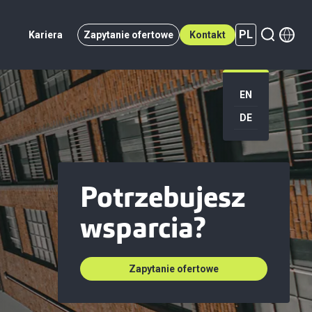
PL
Kariera
Zapytanie ofertowe
Kontakt
PL (active)
EN
DE
Potrzebujesz
wsparcia?
Zapytanie ofertowe