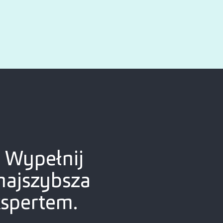
? Wypełnij
najszybsza
kspertem.