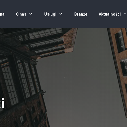
wna
O nas
Usługi
Branże
Aktualności
i