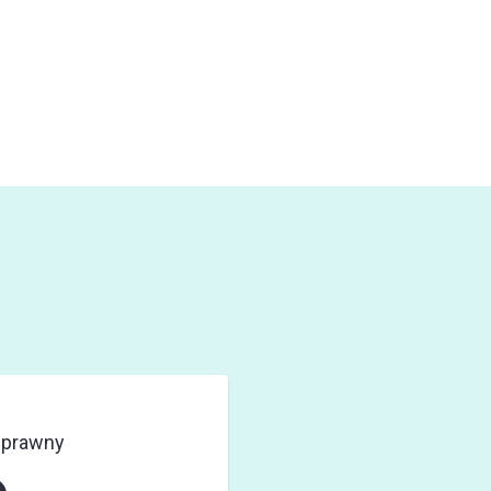
a
a prawny