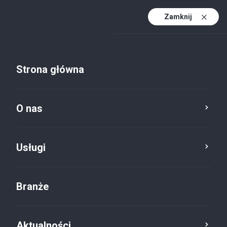
Zamknij
PL
PL (active)
EN
Strona główna
DE
O nas
Usługi
Usługi
Branże
Aktualności