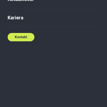
Kariera
Kontakt
Pełen wachlarz
globalnego
doświadczenia na
wyciągnięcie ręki
Nasza rola wykracza poza zwykłe doradztwo –