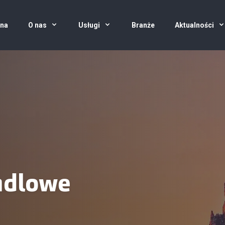
wna
O nas
Usługi
Branże
Aktualności
ndlowe