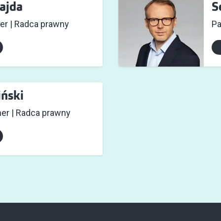
ajda
S
er | Radca prawny
Pa
ński
ner | Radca prawny