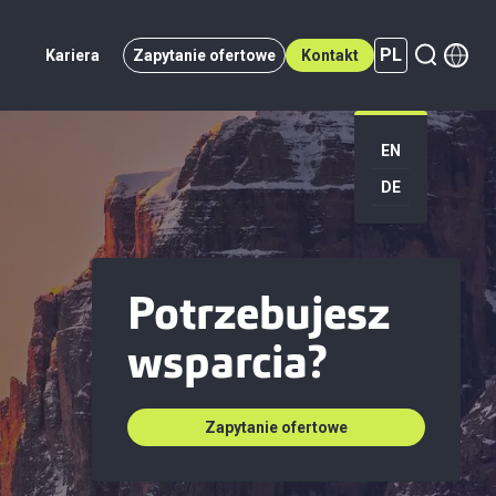
PL
Kariera
Zapytanie ofertowe
Kontakt
PL (active)
EN
DE
Potrzebujesz
wsparcia?
Zapytanie ofertowe