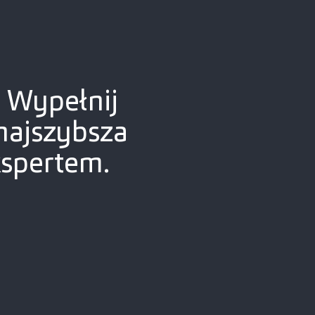
? Wypełnij
najszybsza
kspertem.