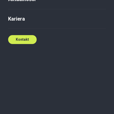
Kariera
Kontakt
Struktura TPA Poland
W Polsce działamy pod marką TPA (doradztwo
podatkowe, outsourcing księgowości i płac,
doradztwo dla sektora nieruchomości), Baker Tilly
TPA (audyt i doradztwo biznesowe) oraz Baker Tilly
Gajda Legal (doradztwo prawne). TPA P.S.A. działa w
Polsce zarówno pod marką TPA, jak i Baker Tilly
TPA.
Polityka Prywatności określa zasady przetwarzania