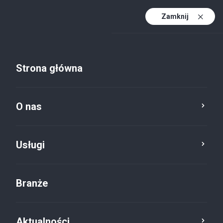
Zamknij
PL
PL (active)
EN
Strona główna
DE
O nas
Usługi
Polityka prywatności
Branże
Aktualności