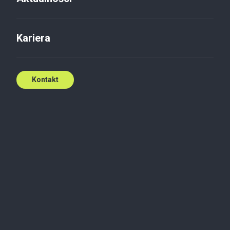
Kontakt
Kariera
Kontakt
Wojciech pełni funkcję Partnera Zarządzającego w
TPA Poland. Jest konsultantem biznesowym,