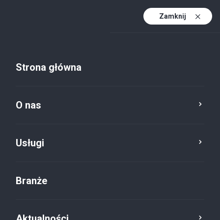
Zamknij
PL
PL (active)
EN
Strona główna
DE
O nas
Usługi
Branże
Aktualności
Aktualności