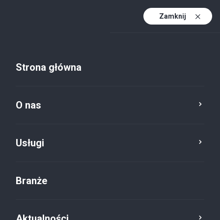
Zamknij
PL
PL (active)
EN
Strona główna
DE
O nas
Usługi
Branże
Aktualności
Aktualności