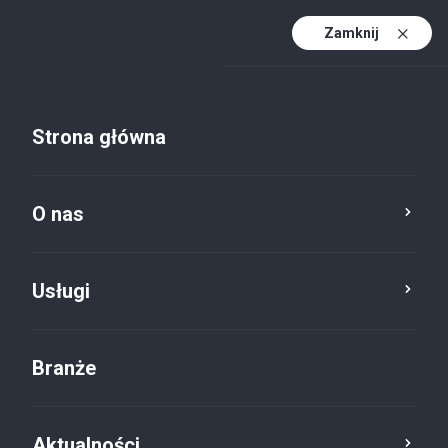
Zamknij
PL
PL (active)
EN
Strona główna
DE
O nas
Usługi
Branże
Aktualności
Aktualności