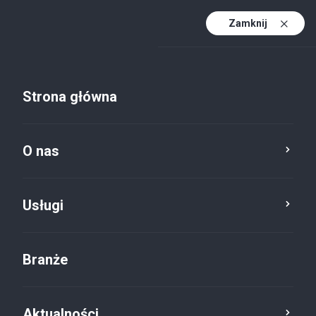
Zamknij
PL
PL (active)
EN
Strona główna
DE
O nas
Usługi
Branże
Aktualności
Aktualności