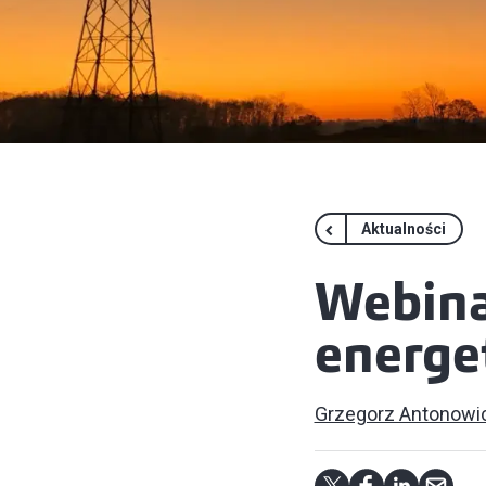
Aktualności
Webina
energ
Grzegorz Antonowi