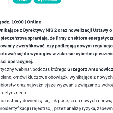
godz. 10:00 | Online
nikające z Dyrektywy NIS 2 oraz nowelizacji Ustawy 
ieczeństwa sprawiają, że firmy z sektora energetyc
 powinny zweryfikować, czy podlegają nowym regulacj
otować się do wymogów w zakresie cyberbezpieczeńs
ści operacyjnej.
tyczny webinar, podczas którego
Grzegorz Antonowicz,
l Poland, omówi kluczowe obowiązki wynikające z nowych
siębiorstw oraz najważniejsze wyzwania związane z wdr
nergetycznego.
uczestnicy dowiedzą się, jak podejść do nowych obow
identyfikacji i rejestracji, przez analizę ryzyka, zapewn