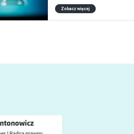
Zobacz więcej
Antonowicz
ner | Radca prawny