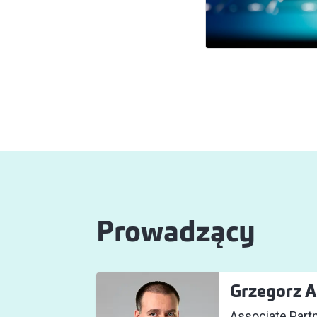
Prowadzący
Grzegorz 
Associate Part