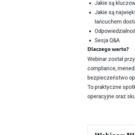
Jakie są kluczo
Jakie są najwię
łańcuchem dos
Odpowiedzialnoś
Sesja Q&A
Dlaczego warto?
Webinar został przy
compliance, menedż
bezpieczeństwo oper
To praktyczne spotk
operacyjne oraz sk