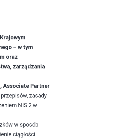
o Krajowym
znego – w tym
om oraz
twa, zarządzania
 Associate Partner
 przepisów, zasady
ożeniem NIS 2 w
iązków w sposób
ienie ciągłości