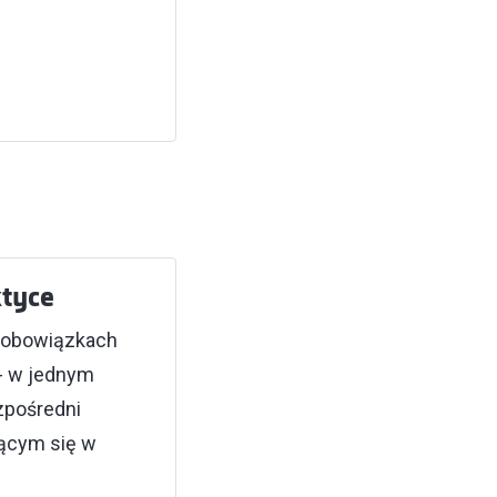
ktyce
o obowiązkach
 - w jednym
ezpośredni
ącym się​ w