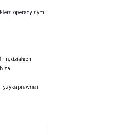
kiem operacyjnym i
irm, działach
h za
 ryzyka prawne i