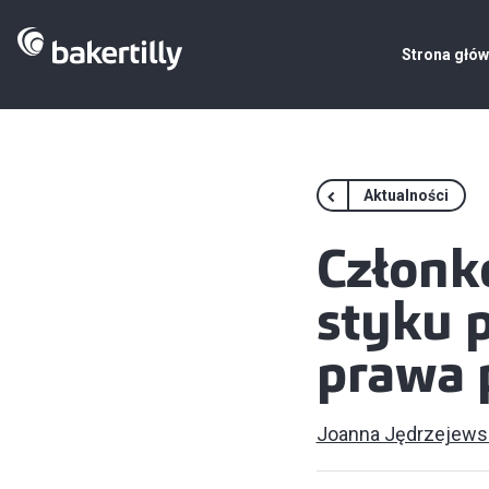
Strona głó
Aktualności
Członko
styku 
prawa 
Joanna Jędrzejews