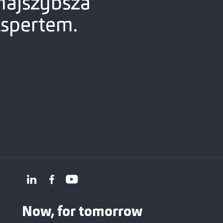
najszybsza
kspertem.
Now, for tomorrow