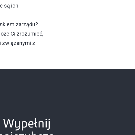
e są ich
onkiem zarządu?
może Ci zrozumieć,
mi związanymi z
? Wypełnij