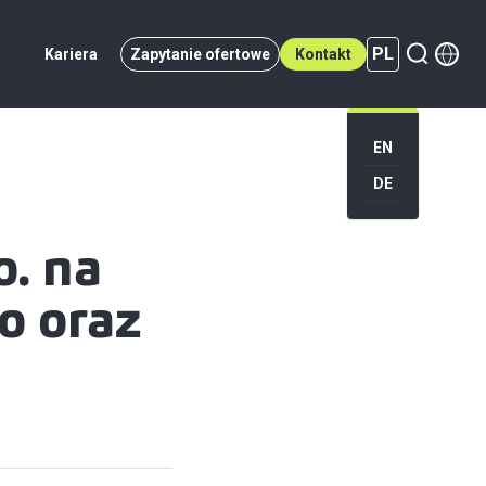
PL
Kariera
Zapytanie ofertowe
Kontakt
PL (active)
EN
DE
o. na
o oraz