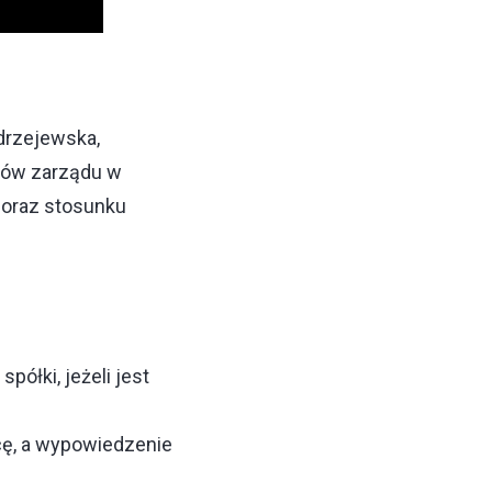
ędrzejewska,
nków zarządu w
 oraz stosunku
ółki, jeżeli jest
ę, a wypowiedzenie