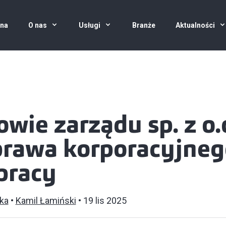
wna
O nas
Usługi
Branże
Aktualności
wie zarządu sp. z o.
prawa korporacyjneg
pracy
ka
Kamil Łamiński
19 lis 2025