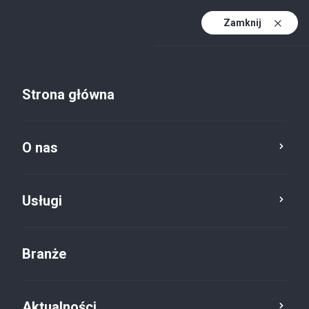
Zamknij
PL
PL (active)
EN
Strona główna
DE
O nas
Usługi
Branże
Aktualności
Aktualności