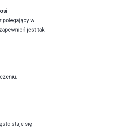
osi
r
polegający w
zapewnień jest tak
aczeniu.
ęsto staje się