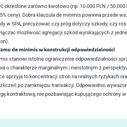
 określone zarówno kwotowo (np. 10.000 PLN / 50.000 EU
05% ceny). Dobra klauzula de minimis powinna przede 
kody w SPA, precyzować czy próg dotyczy szkody, czy ros
łączać możliwość agregacji szkód wynikających z jedn
ron).
zmu de minimis w konstrukcji odpowiedzialności
is stanowi istotne ograniczenie odpowiedzialności spr
nia o charakterze marginalnym i nieistotnym z perspek
yce sprzyja to koncentracji stron na realnych ryzykach o
zliczeń po zamknięciu transakcji. Odpowiednio wyważon
ę kontraktową, nie pozbawiając kupującego ochrony w
.