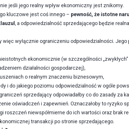
lnie jeśli jego realny wpływ ekonomiczny jest znikomy.
ego kluczowe jest coś innego –
pewność, że istotne naru
klauzul
, a odpowiedzialność sprzedającego będzie realna
ży więc wyłącznie ograniczeniu odpowiedzialności. Jeg
nieistotnych ekonomicznie (w szczególności „zwykłych”
dzeniem działalności gospodarczej),
aruszeniach o realnym znaczeniu biznesowym,
iedy i do jakiego poziomu odpowiedzialność w ogóle pows
raniczeń sprzedający odpowiadałby co do zasady za ka
enie oświadczeń i zapewnień. Oznaczałoby to ryzyko s
gi roszczeń niewspółmierne do ich wartości oraz brak re
konomicznej transakcji po stronie sprzedającego.