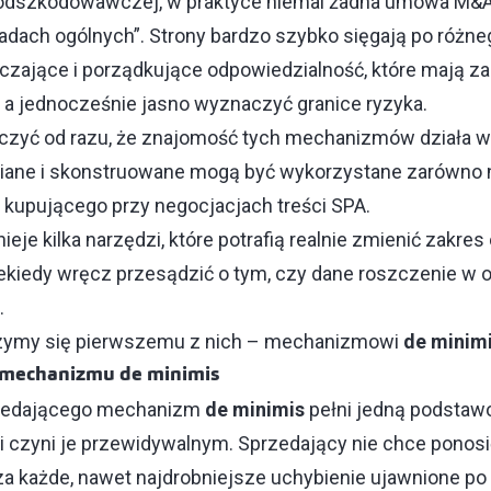
odszkodowawczej, w praktyce niemal żadna umowa M&A 
sadach ogólnych”. Strony bardzo szybko sięgają po różne
zające i porządkujące odpowiedzialność, które mają z
 a jednocześnie jasno wyznaczyć granice ryzyka.
czyć od razu, że znajomość tych mechanizmów działa w 
iane i skonstruowane mogą być wykorzystane zarówno 
i kupującego przy negocjacjach treści SPA.
eje kilka narzędzi, które potrafią realnie zmienić zakre
iekiedy wręcz przesądzić o tym, czy dane roszczenie w 
e.
rzymy się pierwszemu z nich – mechanizmowi
de minim
 mechanizmu de minimis
rzedającego mechanizm
de minimis
pełni jedną podstaw
i czyni je przewidywalnym. Sprzedający nie chce ponosi
za każde, nawet najdrobniejsze uchybienie ujawnione po