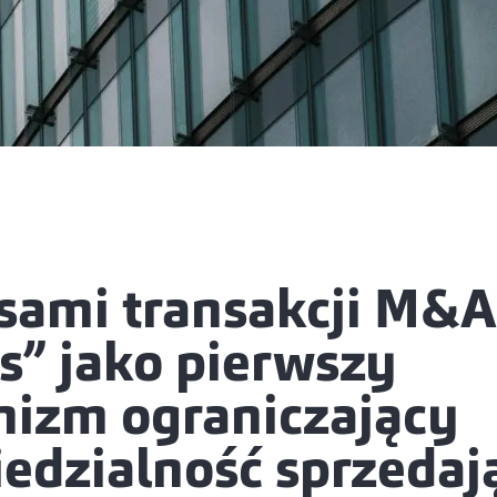
sami transakcji M&A
s” jako pierwszy
izm ograniczający
edzialność sprzedaj