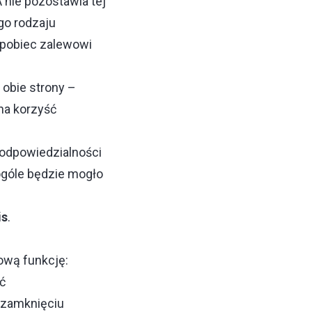
nie pozostawia tej
go rodzaju
apobiec zalewowi
obie strony –
na korzyść
s odpowiedzialności
ogóle będzie mogło
is
.
ową funkcję:
ć
 zamknięciu