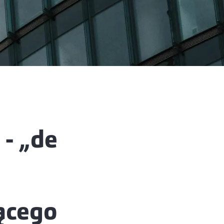
 - „de
ącego