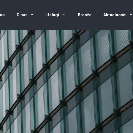
wna
O nas
Usługi
Branże
Aktualności