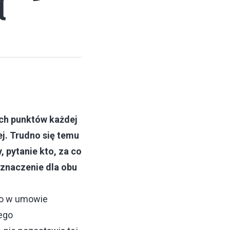
l
ch punktów każdej
ej. Trudno się temu
 pytanie kto, za co
 znaczenie dla obu
go w umowie
ego