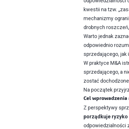
odpowiedzialności 
kwestii na tzw. „za
mechanizmy ogranic
drobnych roszczeń,
Warto jednak zazna
odpowiednio rozum
sprzedającego, jak 
W praktyce M&A istni
sprzedającego, a n
zostać dochodzon
Na początek przyj
Cel wprowadzenia
Z perspektywy sp
porządkuje ryzyko
odpowiedzialności 