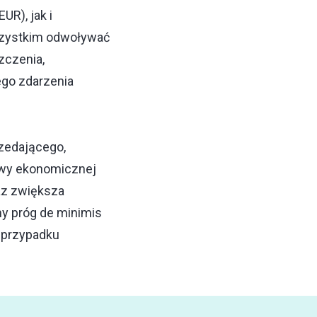
R), jak i
wszystkim odwoływać
zczenia,
ego zdarzenia
zedającego,
tywy ekonomicznej
raz zwiększa
y próg de minimis
 przypadku