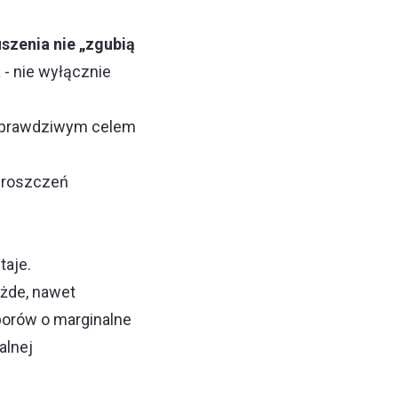
szenia nie „zgubią
 - nie wyłącznie
o prawdziwym celem
 roszczeń
taje.
żde, nawet
porów o marginalne
alnej