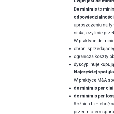
Czym jest de mini
De minimis
to minim
odpowiedzialności
uproszczeniu na tym
niska, czyli nie pr
W praktyce de mini
chroni sprzedające
ogranicza koszty o
dyscyplinuje kupują
Najczęściej spotyk
W praktyce M&A spo
de minimis per cla
de minimis per los
Różnica ta – choć n
przedmiotem sporów