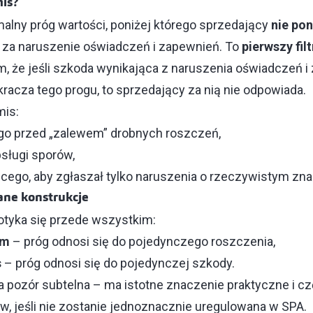
mis?
alny próg wartości, poniżej którego sprzedający
nie pon
za naruszenie oświadczeń i zapewnień. To
pierwszy filt
, że jeśli szkoda wynikająca z naruszenia oświadczeń i 
zekracza tego progu, to sprzedający za nią nie odpowiada.
mis:
go przed „zalewem” drobnych roszczeń,
bsługi sporów,
cego, aby zgłaszał tylko naruszenia o rzeczywistym zn
ane konstrukcje
tyka się przede wszystkim:
im
– próg odnosi się do pojedynczego roszczenia,
s
– próg odnosi się do pojedynczej szkody.
a pozór subtelna – ma istotne znaczenie praktyczne i cz
, jeśli nie zostanie jednoznacznie uregulowana w SPA.