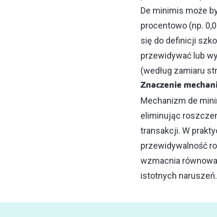
De minimis może być
procentowo (np. 0,
się do definicji sz
przewidywać lub wy
(według zamiaru st
Znaczenie mechani
Mechanizm de minim
eliminując roszcze
transakcji. W prakt
przewidywalność ro
wzmacnia równowag
istotnych naruszeń