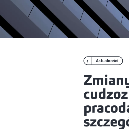
Aktualności
Zmiany
cudzoz
pracod
szczeg