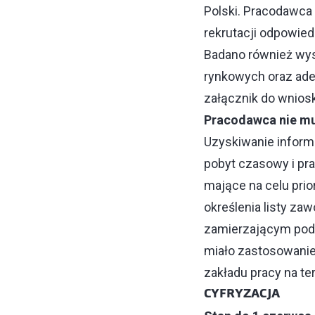
Polski. Pracodawca 
rekrutacji odpowied
Badano również wy
rynkowych oraz ade
załącznik do wnios
Pracodawca nie mus
Uzyskiwanie informa
pobyt czasowy i pr
mające na celu prio
określenia listy z
zamierzającym podj
miało zastosowanie,
zakładu pracy na t
CYFRYZACJA