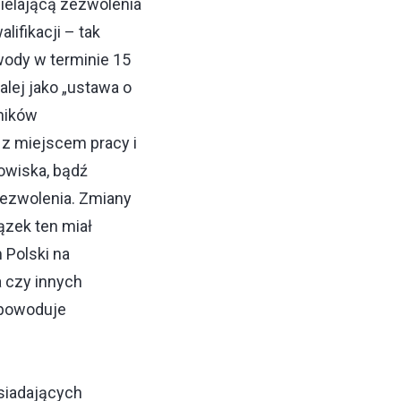
ielającą zezwolenia
ifikacji – tak
wody w terminie 15
alej jako „ustawa o
ników
 z miejscem pracy i
owiska, bądź
ezwolenia. Zmiany
zek ten miał
 Polski na
a czy innych
 powoduje
siadających