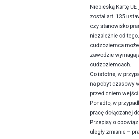
Niebieską Kartę UE
został art. 135 us
czy stanowisko pra
niezależnie od tego
cudzoziemca może d
zawodzie wymagając
cudzoziemcach.
Co istotne, w przy
na pobyt czasowy w
przed dniem wejści
Ponadto, w przypad
pracę dołączanej d
Przepisy o obowiązk
uległy zmianie – pr