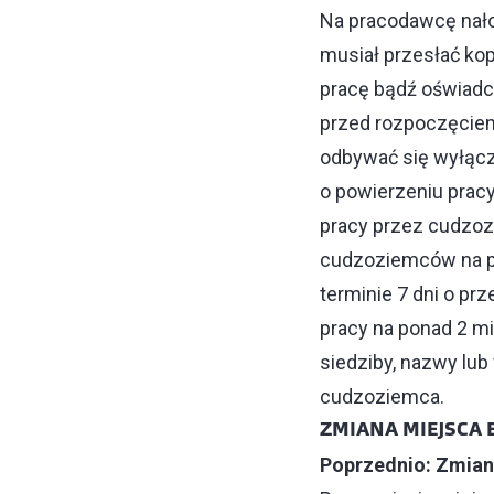
Na pracodawcę nał
musiał przesłać ko
pracę bądź oświadc
przed rozpoczęcie
odbywać się wyłącz
o powierzeniu prac
pracy przez cudzoz
cudzoziemców na p
terminie 7 dni o pr
pracy na ponad 2 m
siedziby, nazwy lu
cudzoziemca.
ZMIANA MIEJSCA 
Poprzednio: Zmian