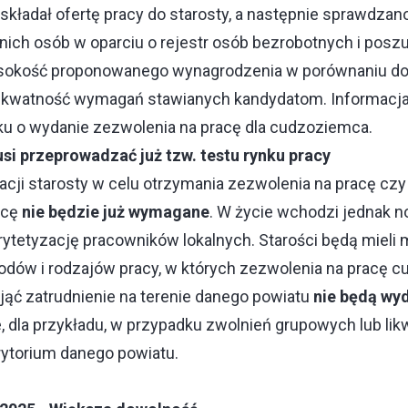
składał ofertę pracy do starosty, a następnie sprawdza
nich osób w oparciu o rejestr osób bezrobotnych i posz
sokość proponowanego wynagrodzenia w porównaniu do
kwatność wymagań stawianych kandydatom. Informacja 
ku o wydanie zezwolenia na pracę dla cudzoziemca.
i przeprowadzać już tzw. testu rynku pracy
cji starosty w celu otrzymania zezwolenia na pracę czy
acę
nie będzie już wymagane
. W życie wchodzi jednak 
rytetyzację pracowników lokalnych. Starości będą mieli
awodów i rodzajów pracy, w których zezwolenia na pracę
ąć zatrudnienie na terenie danego powiatu
nie będą wy
 dla przykładu, w przypadku zwolnień grupowych lub lik
erytorium danego powiatu.