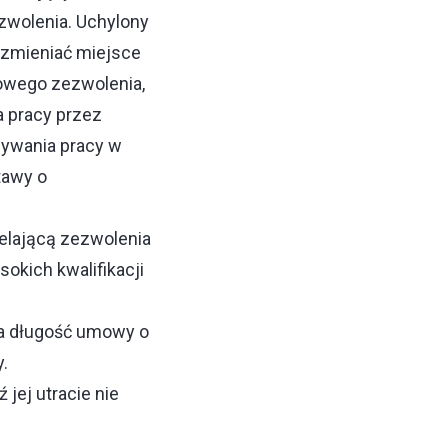
zwolenia. Uchylony
 zmieniać miejsce
owego zezwolenia,
a pracy przez
nywania pracy w
tawy o
elającą zezwolenia
kich kwalifikacji
.
na długość umowy o
y.
jej utracie nie