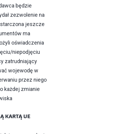
dawca będzie
ydał zezwolenie na
ostarczona jeszcze
okumentów ma
ożyli oświadczenia
ęciu/niepodjęciu
y zatrudniający
ować wojewodę w
erwaniu przez niego
o każdej zmianie
wiska
Ą KARTĄ UE