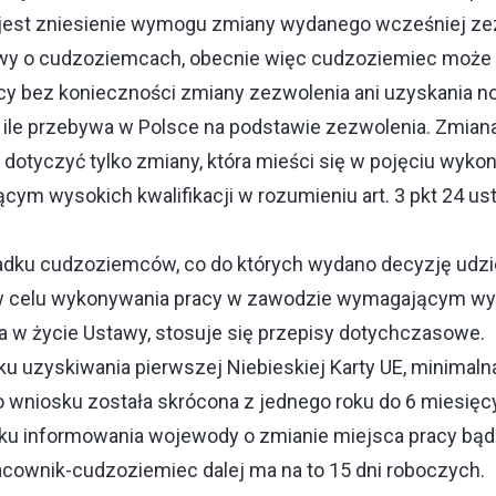
 jest zniesienie wymogu zmiany wydanego wcześniej ze
tawy o cudzoziemcach, obecnie więc cudzoziemiec może
cy bez konieczności zmiany zezwolenia ani uzyskania n
, ile przebywa w Polsce na podstawie zezwolenia. Zmian
otyczyć tylko zmiany, która mieści się w pojęciu wyko
ym wysokich kwalifikacji w rozumieniu art. 3 pkt 24 us
padku cudzoziemców, co do których wydano decyzję udzi
 celu wykonywania pracy w zawodzie wymagającym wyso
a w życie Ustawy, stosuje się przepisy dotychczasowe
ku uzyskiwania pierwszej Niebieskiej Karty UE, minimal
o wniosku została skrócona z jednego roku do 6 miesięc
u informowania wojewody o zmianie miejsca pracy bądź 
acownik-cudzoziemiec dalej ma na to 15 dni roboczych.