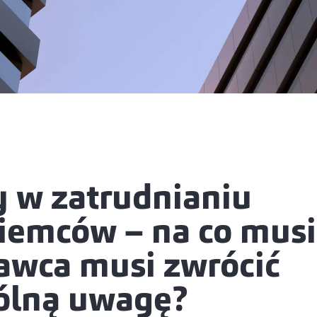
 w zatrudnianiu
iemców – na co musi
awca musi zwrócić
ólną uwagę?