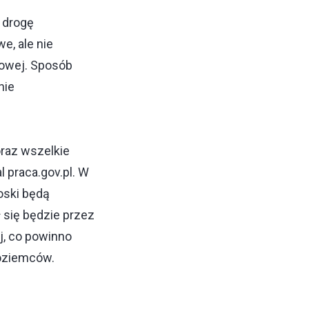
 drogę
e, ale nie
rowej. Sposób
nie
oraz wszelkie
 praca.gov.pl. W
oski będą
 się będzie przez
j, co powinno
zoziemców.