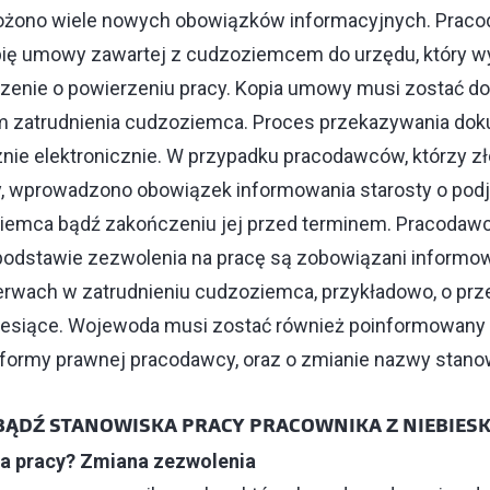
ożono wiele nowych obowiązków informacyjnych. Praco
pię umowy zawartej z cudzoziemcem do urzędu, który w
zenie o powierzeniu pracy. Kopia umowy musi zostać d
m zatrudnienia cudzoziemca. Proces przekazywania d
nie elektronicznie. W przypadku pracodawców, którzy zł
y, wprowadzono obowiązek informowania starosty o podj
iemca bądź zakończeniu jej przed terminem. Pracodawc
odstawie zezwolenia na pracę są zobowiązani inform
zerwach w zatrudnieniu cudzoziemca, przykładowo, o prz
iesiące. Wojewoda musi zostać również poinformowany 
b formy prawnej pracodawcy, oraz o zmianie nazwy stano
BĄDŹ STANOWISKA PRACY PRACOWNIKA Z NIEBIESK
a pracy? Zmiana zezwolenia