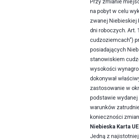
Przy zmianie miejs
na pobyt w celu wy
zwanej Niebieskiej
dni roboczych. Art.
cudzoziemcach”) p
posiadających Nieb
stanowiskiem cudzo
wysokości wynagrod
dokonywał właściwy
zastosowanie w okre
podstawie wydanej d
warunków zatrudnie
konieczności zmian
Niebieska Karta UE
Jedną z najistotni