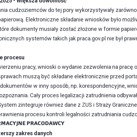
 2025 - Większa dowolność
ania cudzoziemców do tej pory wykorzystywały zarówno
i papierową. Elektroniczne składanie wniosków było możliw
ektóre dokumenty musiały zostać złożone w formie papie
ronicznych systemów takich jak praca.gov.pl nie był praw
.
e procesu
erzeniu pracy, wnioski o wydanie zezwolenia na pracę 
prawach muszą być składane elektronicznie przed portal
 dokumentów w inny sposób, np. korespondencyjne, wni
zpoznania. Cały proces legalizacji zatrudnienia odbywał
. System zintegruje również dane z ZUS i Straży Graniczne
rawnienia procesu kontroli legalności zatrudniania cud
RMACYJNE PRACODAWCY
zerszy zakres danych