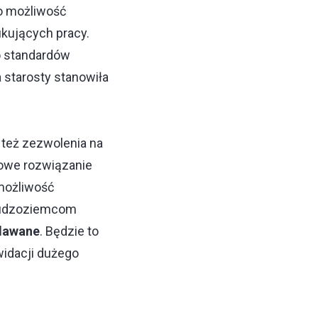
no możliwość
ukujących pracy.
 standardów
starosty stanowiła
 też zezwolenia na
nowe rozwiązanie
 możliwość
 cudzoziemcom
dawane
. Będzie to
widacji dużego