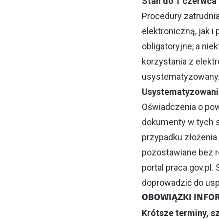
Stan do 1 czerwca
Procedury zatrudni
elektroniczną, jak 
obligatoryjne, a ni
korzystania z elekt
usystematyzowany
Usystematyzowani
Oświadczenia o powi
dokumenty w tych s
przypadku złożenia
pozostawiane bez ro
portal praca.gov.pl
doprowadzić do usp
OBOWIĄZKI INFO
Krótsze terminy, s