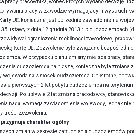
ca pracy pracownika, wobec których wydano decyzję udz
konywania pracy w zawodzie wymagającym wysokich kwal
 Karty UE, konieczne jest uprzednie zawiadomienie woje
 135 ustawy z dnia 12 grudnia 2013 r. o cudzoziemcach (d
rzewidywał ograniczenia mobilności zawodowej pracow
ieską Kartę UE. Zezwolenie było związane bezpośrednio
ziemca. W przypadku planu zmiany miejsca pracy, stan
zenia cudzoziemca na niższe, konieczna była zmiana z
 wojewoda na wniosek cudzoziemca. Co istotne, obowią
sie pierwszych 2 lat pobytu cudzoziemca na terytorium
ecyzji. Po upływie 2 lat zmiana pracodawcy, stanowisk
nia nadal wymaga zawiadomienia wojewody, jednak nie
y treści zezwolenia.
 przyjmuje charakter ogólny
ejszych zmian w zakresie zatrudniania cudzoziemców po