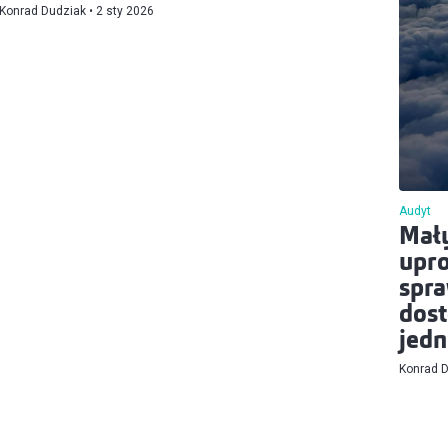
Konrad Dudziak
2 sty 2026
Audyt
Mały
upro
spra
dost
jedn
Konrad 