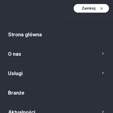
Zamknij
PL
PL (active)
EN
Strona główna
DE
O nas
Usługi
Branże
Aktualności
Aktualności