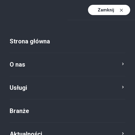
Zamknij
PL
PL (active)
EN
Strona główna
DE
Aktualności
O nas
Usługa
Kategoria
Reset
Usługi
Branże
Corporate Finance
×
Aktualności