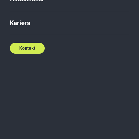
Kariera
Kontakt
Audyt
Publikacje
Baker Tilly TPA Index
Corporate Finance
Baker Tilly TPA Index: apogeum
cyklu prawdopodobnie za nami,
ale dobra koniunktura trwa
Dane wskazują, że apogeum cyklu koniunkturalnego