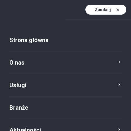
Zamknij
PL
PL (active)
EN
Strona główna
DE
Aktualności
O nas
Usługa
Kategoria
Reset
Usługi
Branże
Audyt
×
Aktualności