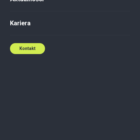
Kariera
Kontakt
Audyt
Ewidencja księgowa nakładów
na remonty oraz modernizacje
Poniesione nakłady w celu usprawnienia działania
środków trwałych posiadanych przez
przedsiębiorstwo, często powodują konieczność