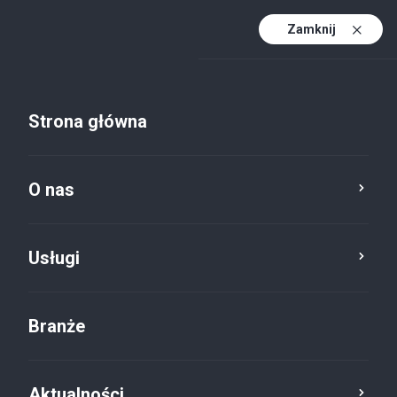
Zamknij
PL
PL (active)
EN
Strona główna
DE
O nas
Usługi
Branże
Aktualności
Aktualności