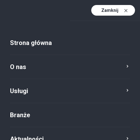
Zamknij
PL
PL (active)
EN
Strona główna
DE
Aktualności
O nas
Usługa
Kategoria
Reset
Usługi
Branże
Prawo
×
Aktualności