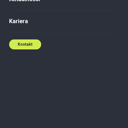
Kariera
Kontakt
Prawo
Nie tylko SAFE - nowe otwarcie
dla finansowania sektora
defence
Projekt nowelizacji rozszerza zakres wsparcia