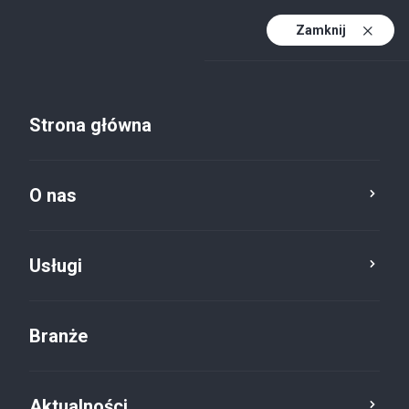
Zamknij
PL
PL (active)
EN
Strona główna
DE
O nas
Usługi
Branże
Aktualności
Aktualności